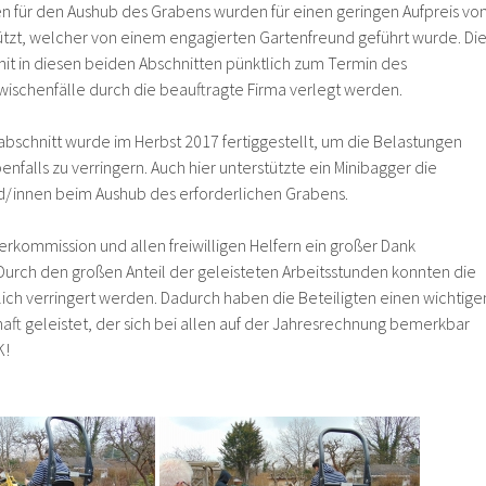
ten für den Aushub des Grabens wurden für einen geringen Aufpreis vo
ützt, welcher von einem engagierten Gartenfreund geführt wurde. Di
it in diesen beiden Abschnitten pünktlich zum Termin des
ischenfälle durch die beauftragte Firma verlegt werden.
abschnitt wurde im Herbst 2017 fertiggestellt, um die Belastungen
nfalls zu verringern. Auch hier unterstützte ein Minibagger die
d/innen beim Aushub des erforderlichen Grabens.
rkommission und allen freiwilligen Helfern ein großer Dank
rch den großen Anteil der geleisteten Arbeitsstunden konnten die
lich verringert werden. Dadurch haben die Beteiligten einen wichtige
aft geleistet, der sich bei allen auf der Jahresrechnung bemerkbar
K!