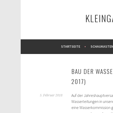
Springe
zum
KLEING
Inhalt
STARTSEITE
SCHAUKASTE
BAU DER WASSE
2017)
Auf der Jahreshauptvers
5. Februar 2018
Wasserleitungen in unser
eine Wasserkommission g