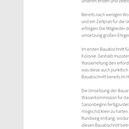
unseren ersten und zwei
Bereits nach wenigen W
und ein Zeitplan für die
erfolgen. Die Mitglieder
umsetzung großen Ehrgeiz
Im ersten Bauabschnitt f
Kolonie. Deshalb mussten
Wasserleitung den erforde
was diese auch pünktlich
Bauabschnitt bereits im H
Die Umsetzung der Bauarb
Wasserkommission für das 
Saisonbeginn fertigzuste
möglichst klein zu halten
Rundweg entlang, wodurc
diesen Bauabschnitt betr