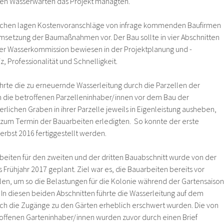
ten Wasserwarten das Projekt managten.
ochen lagen Kostenvoranschläge von infrage kommenden Baufirmen
 Umsetzung der Baumaßnahmen vor. Der Bau sollte in vier Abschnitten
 der Wasserkommission bewiesen in der Projektplanung und -
, Professionalität und Schnelligkeit.
ührte die zu erneuernde Wasserleitung durch die Parzellen der
 die betroffenen Parzelleninhaber/innen vor dem Bau der
rlichen Graben in ihrer Parzelle jeweils in Eigenleistung ausheben,
 zum Termin der Bauarbeiten erledigten. So konnte der erste
erbst 2016 fertiggestellt werden.
eiten für den zweiten und der dritten Bauabschnitt wurde von der
Frühjahr 2017 geplant. Ziel war es, die Bauarbeiten bereits vor
llen, um so die Belastungen für die Kolonie während der Gartensaison
. In diesen beiden Abschnitten führte die Wasserleitung auf dem
h die Zugänge zu den Gärten erheblich erschwert wurden. Die von
offenen Garteninhaber/innen wurden zuvor durch einen Brief