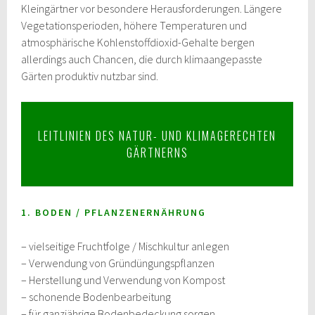
Kleingärtner vor besondere Herausforderungen. Längere
Vegetationsperioden, höhere Temperaturen und
atmosphärische Kohlenstoffdioxid-Gehalte bergen
allerdings auch Chancen, die durch klimaangepasste
Gärten produktiv nutzbar sind.
LEITLINIEN DES NATUR- UND KLIMAGERECHTEN
GÄRTNERNS
1. BODEN / PFLANZENERNÄHRUNG
– vielseitige Fruchtfolge / Mischkultur anlegen
– Verwendung von Gründüngungspflanzen
– Herstellung und Verwendung von Kompost
– schonende Bodenbearbeitung
– für ganzjährige Bodenbedeckung sorgen